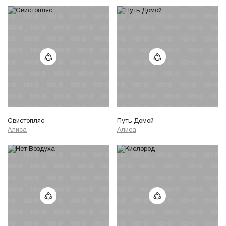
Свистопляс
Путь Домой
Алиса
Алиса