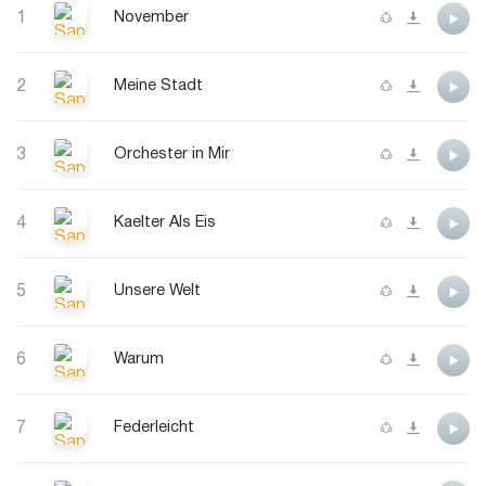
1
November
2
Meine Stadt
3
Orchester in Mir
4
Kaelter Als Eis
5
Unsere Welt
6
Warum
7
Federleicht