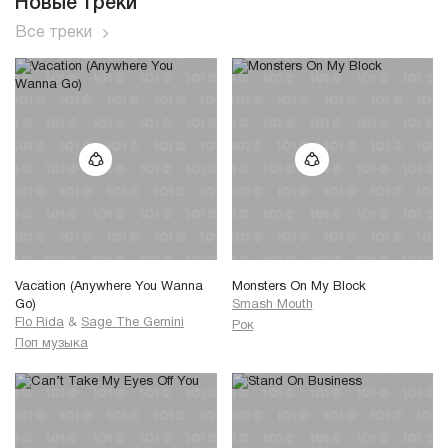
Новые треки
Все треки
Vacation (Anywhere You Wanna
Monsters On My Block
Go)
Smash Mouth
Flo Rida
&
Sage The Gemini
Рок
Поп музыка