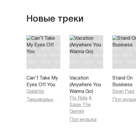
Новые треки
Can’t Take My
Vacation
Stand On
Eyes Off You
(Anywhere You
Business
Galantis
Wanna Go)
Sean Paul
Flo Rida
&
Танцевальная музыка
Поп музы
Sage The
Gemini
Поп музыка