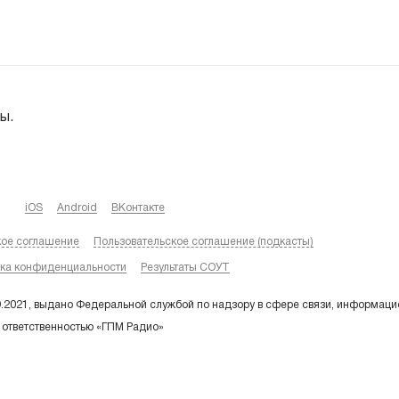
ы.
iOS
Android
ВКонтакте
кое соглашение
Пользовательское соглашение (подкасты)
ка конфиденциальности
Результаты СОУТ
9.2021, выдано Федеральной службой по надзору в сфере связи, информаци
 ответственностью «ГПМ Радио»