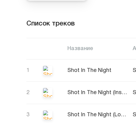
Список треков
Название
1
Shot In The Night
S
2
Shot In The Night (Instrumental)
S
3
Shot In The Night (Long Version)
S