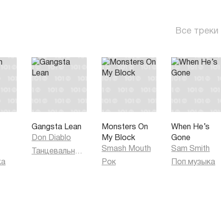
Все треки
Gangsta Lean
Monsters On
When He’s
Don Diablo
My Block
Gone
Smash Mouth
Sam Smith
Танцевальная музыка
ка
Рок
Поп музыка