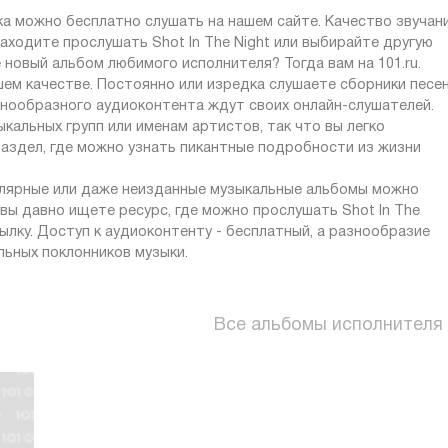
ка можно бесплатно слушать на нашем сайте. Качество звучан
аходите прослушать Shot In The Night или выбирайте другую
 новый альбом любимого исполнителя? Тогда вам на 101.ru.
ошем качестве. Постоянно или изредка слушаете сборники песе
знообразного аудиоконтента ждут своих онлайн-слушателей.
кальных групп или именам артистов, так что вы легко
раздел, где можно узнать пикантные подробности из жизни
пулярные или даже неизданные музыкальные альбомы можно
 вы давно ищете ресурс, где можно прослушать Shot In The
сылку. Доступ к аудиоконтенту - бесплатный, а разнообразие
ьных поклонников музыки.
Все альбомы исполнителя