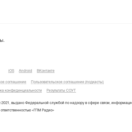
ы.
iOS
Android
ВКонтакте
кое соглашение
Пользовательское соглашение (подкасты)
ка конфиденциальности
Результаты СОУТ
9.2021, выдано Федеральной службой по надзору в сфере связи, информаци
 ответственностью «ГПМ Радио»