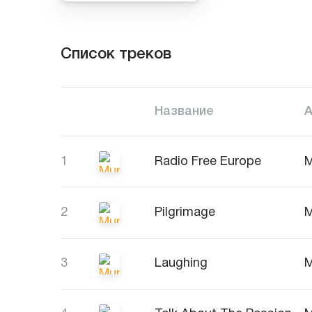
Список треков
Название
1
Radio Free Europe
M
2
Pilgrimage
M
3
Laughing
M