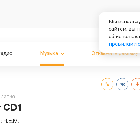
Мы использу
сайтом, вы 
об использо
правилами 
Радио
Музыка
Отключить рекламу
платно
 CD1
ь:
R.E.M.