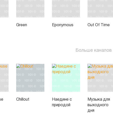
Green
Eponymous
Out Of Time
Больше каналов
se
Chillout
Наедине с
Музыка для
природой
выходного
дня