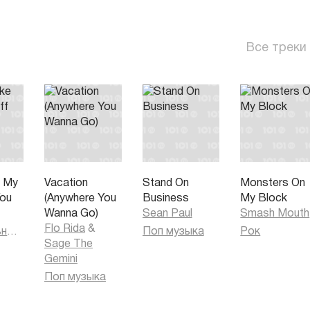
Все треки
e My
Vacation
Stand On
Monsters On
You
(Anywhere You
Business
My Block
Wanna Go)
Sean Paul
Smash Mouth
Flo Rida
&
Танцевальная музыка
Поп музыка
Рок
Sage The
Gemini
Поп музыка