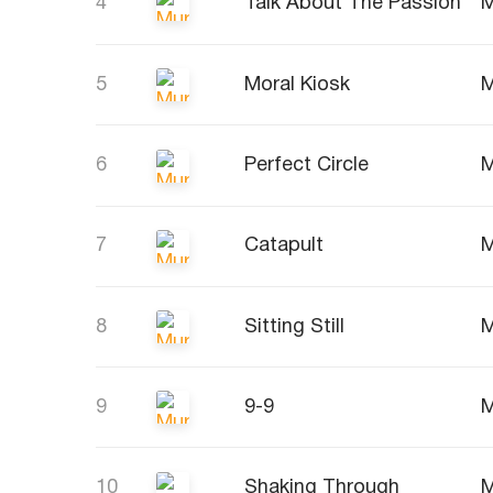
4
Talk About The Passion
M
5
Moral Kiosk
M
6
Perfect Circle
M
7
Catapult
M
8
Sitting Still
M
9
9-9
M
10
Shaking Through
M