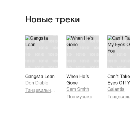
Новые треки
Gangsta Lean
When He’s
Can’t Tak
Don Diablo
Gone
Eyes Off 
Sam Smith
Galantis
Танцевальная музыка
Поп музыка