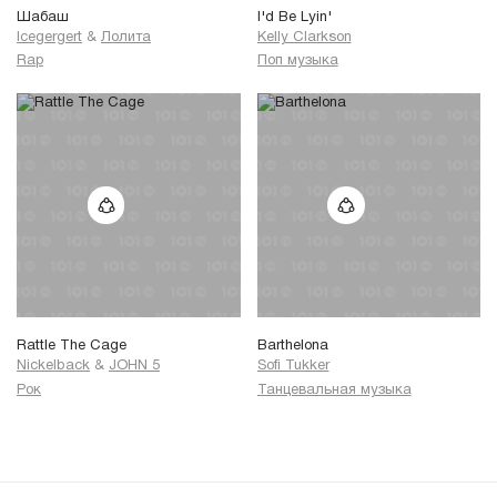
Шабаш
I'd Be Lyin'
Icegergert
&
Лолита
Kelly Clarkson
Rap
Поп музыка
Rattle The Cage
Barthelona
Nickelback
&
JOHN 5
Sofi Tukker
Рок
Танцевальная музыка