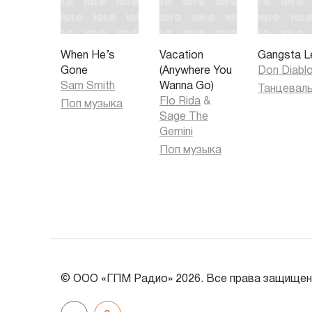
When He’s
Vacation
Gangsta L
Gone
(Anywhere You
Don Diabl
Sam Smith
Wanna Go)
Flo Rida
&
Поп музыка
Sage The
Gemini
Поп музыка
© ООО «ГПМ Радио» 2026. Все права защищен