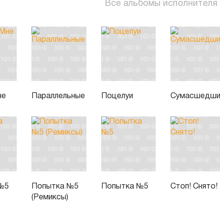
Все альбомы исполнителя
не
Параллельные
Поцелуи
Сумасшедши
№5
Попытка №5
Попытка №5
Стоп! Снято!
(Ремиксы)