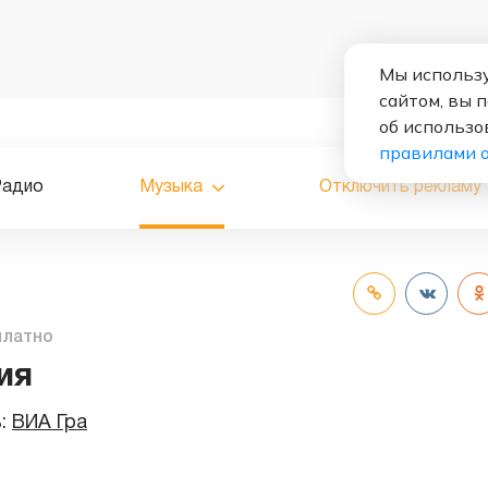
Мы использу
сайтом, вы 
об использо
правилами 
Радио
Музыка
Отключить рекламу
платно
ия
ь:
ВИА Гра