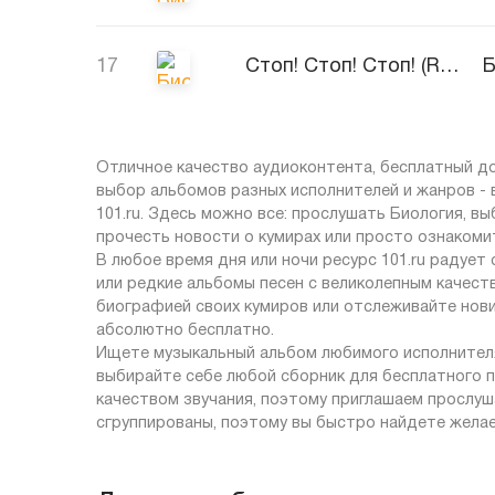
17
Стоп! Стоп! Стоп! (R&B Version)
Б
Отличное качество аудиоконтента, бесплатный до
выбор альбомов разных исполнителей и жанров -
101.ru. Здесь можно все: прослушать Биология, в
прочесть новости о кумирах или просто ознакомит
В любое время дня или ночи ресурс 101.ru радует
или редкие альбомы песен с великолепным качеств
биографией своих кумиров или отслеживайте нов
абсолютно бесплатно.
Ищете музыкальный альбом любимого исполнителя
выбирайте себе любой сборник для бесплатного п
качеством звучания, поэтому приглашаем прослуша
сгруппированы, поэтому вы быстро найдете жела