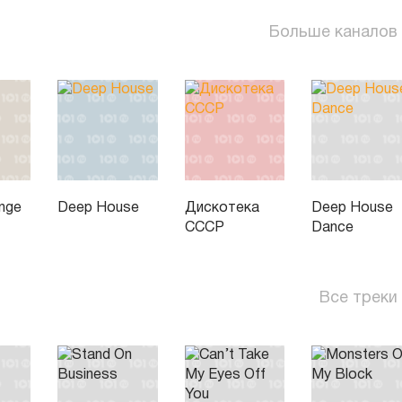
Больше каналов
unge
Deep House
Дискотека
Deep House
СССР
Dance
Все треки