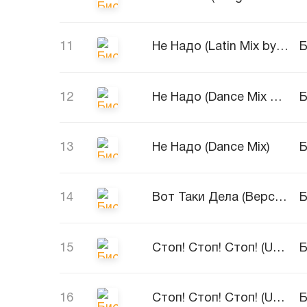
11
Не Надо (Latin Mix by RainMAn)
Б
12
Не Надо (Dance Mix by RainMAn)
Б
13
Не Надо (Dance Mix)
Б
14
Вот Таки Дела (Версия песни 'Я Не Поняла')
Б
15
Стоп! Стоп! Стоп! (Updebat Version)
Б
16
Стоп! Стоп! Стоп! (Upbeat Version)
Б