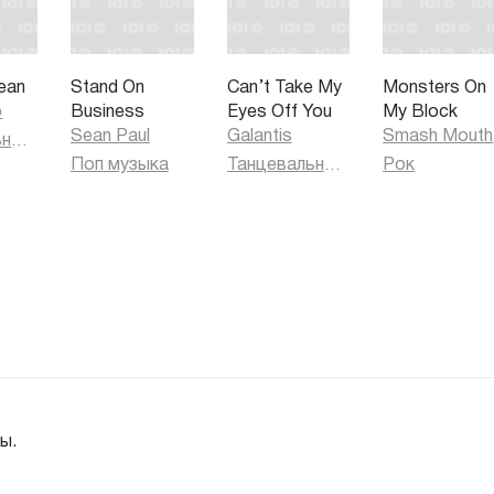
ean
Stand On
Can’t Take My
Monsters On
o
Business
Eyes Off You
My Block
Sean Paul
Galantis
Smash Mouth
Танцевальная музыка
Поп музыка
Танцевальная музыка
Рок
ы.