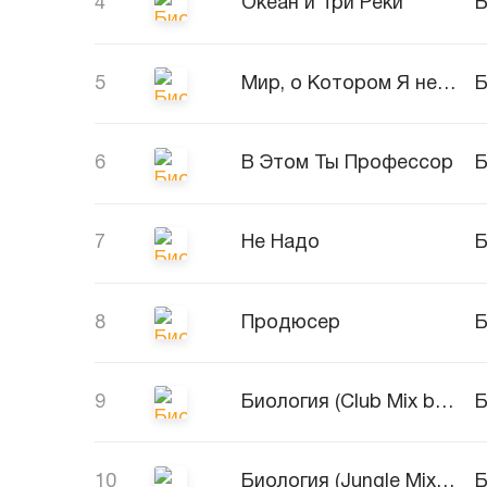
4
Океан и Три Реки
Б
5
Мир, о Котором Я не Знала До Тебя
Б
6
В Этом Ты Профессор
Б
7
Не Надо
Б
8
Продюсер
Б
9
Биология (Club Mix by RainMan)
Б
10
Биология (Jungle Mix by RainMan)
Б