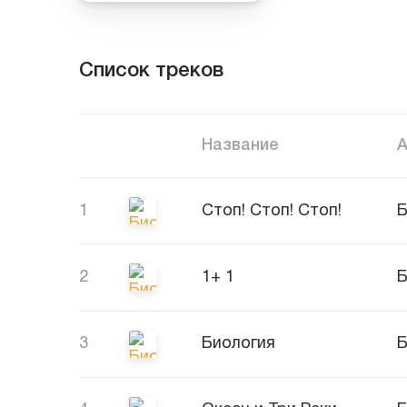
Список треков
Название
1
Стоп! Стоп! Стоп!
Б
2
1+ 1
Б
3
Биология
Б