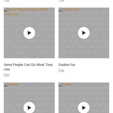
Рок
Рок
Some People Can Do What They
Double Fun
Like
Рок
Рок