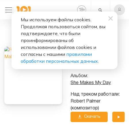
+
18
Мы используем файлы cookies.
Продолжая пользоваться сайтом, вы
Слушать бесплатно
подтверждаете, что были
She Makes My
проинформированы об
Day
использовании файлов cookies и
согласны с нашими
правилами
Исполнитель:
обработки персональных данных
.
Robert Palmer
Альбом:
She Makes My Day
Над треком работали:
Robert Palmer
(композитор)
Скачать
трек