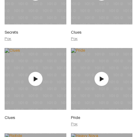
Secrets
Clues
Рок
Рок
Clues
Pride
Рок