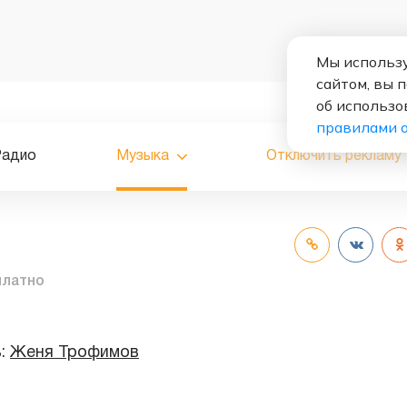
Мы использу
сайтом, вы 
об использо
правилами 
Радио
Музыка
Отключить рекламу
платно
ь:
Женя Трофимов