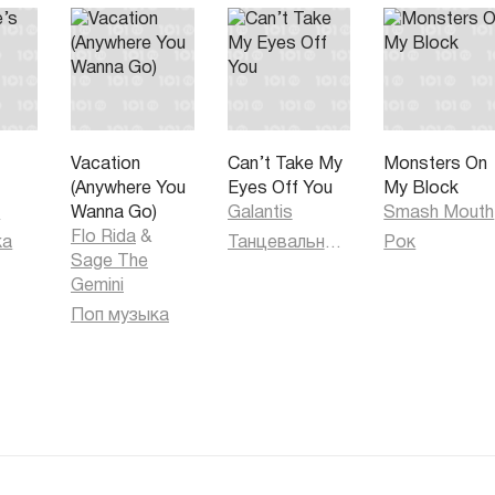
s
Vacation
Can’t Take My
Monsters On
(Anywhere You
Eyes Off You
My Block
h
Wanna Go)
Galantis
Smash Mouth
Flo Rida
&
ка
Танцевальная музыка
Рок
Sage The
Gemini
Поп музыка