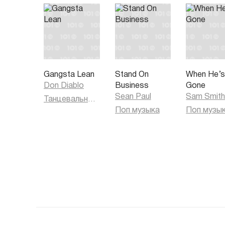
Gangsta Lean
Stand On
When He’
Don Diablo
Business
Gone
Sean Paul
Sam Smit
Танцевальная музыка
Поп музыка
Поп музы