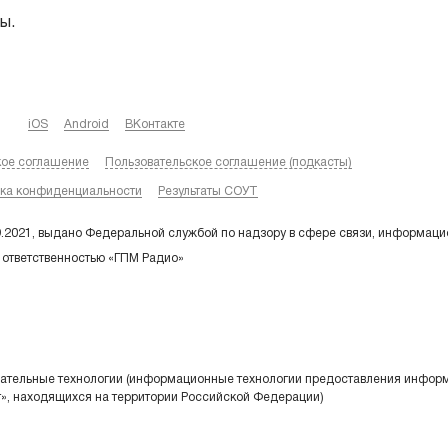
ы.
iOS
Android
ВКонтакте
кое соглашение
Пользовательское соглашение (подкасты)
ка конфиденциальности
Результаты СОУТ
9.2021, выдано Федеральной службой по надзору в сфере связи, информаци
 ответственностью «ГПМ Радио»
тельные технологии (информационные технологии предоставления информа
т», находящихся на территории Российской Федерации)