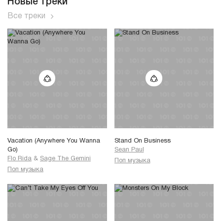
Новые треки
Все треки
Vacation (Anywhere You Wanna
Stand On Business
Go)
Sean Paul
Flo Rida
&
Sage The Gemini
Поп музыка
Поп музыка