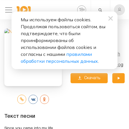
+
18
Мы используем файлы cookies.
Продолжая пользоваться сайтом, вы
подтверждаете, что были
Слушать бесплатно
проинформированы об
Miss Misery
использовании файлов cookies и
согласны с нашими
правилами
Исполнитель:
Nazareth
обработки персональных данных
.
Альбом:
Hair Of The Dog
Скачать
трек
Текст песни
Since you came into my life