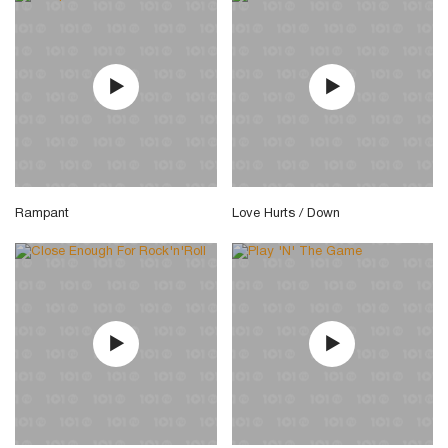
Rampant
Love Hurts / Down