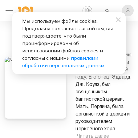
+
18
Мы используем файлы cookies.
Продолжая пользоваться сайтом, вы
Слушать бесплатно
подтверждаете, что были
Nat King Cole
проинформированы об
использовании файлов cookies и
Натаниэль Адамс Коулз
согласны с нашими
правилами
родился в Монтгомери
обработки персональных данных
.
(штат Алабама) в 1919
году. Его отец, Эдвард
Дж. Коулз, был
священником
баптистской церкви.
Мать, Перлина, была
органисткой в церкви и
руководителем
церковного хора
...
Читать далее