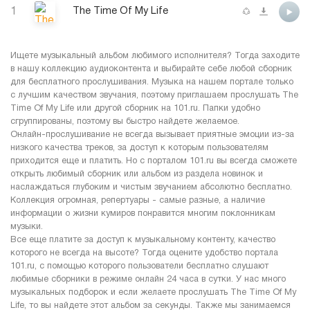
1
The Time Of My Life
Ищете музыкальный альбом любимого исполнителя? Тогда заходите
в нашу коллекцию аудиоконтента и выбирайте себе любой сборник
для бесплатного прослушивания. Музыка на нашем портале только
с лучшим качеством звучания, поэтому приглашаем прослушать The
Time Of My Life или другой сборник на 101.ru. Папки удобно
сгруппированы, поэтому вы быстро найдете желаемое.
Онлайн-прослушивание не всегда вызывает приятные эмоции из-за
низкого качества треков, за доступ к которым пользователям
приходится еще и платить. Но с порталом 101.ru вы всегда сможете
открыть любимый сборник или альбом из раздела новинок и
наслаждаться глубоким и чистым звучанием абсолютно бесплатно.
Коллекция огромная, репертуары - самые разные, а наличие
информации о жизни кумиров понравится многим поклонникам
музыки.
Все еще платите за доступ к музыкальному контенту, качество
которого не всегда на высоте? Тогда оцените удобство портала
101.ru, с помощью которого пользователи бесплатно слушают
любимые сборники в режиме онлайн 24 часа в сутки. У нас много
музыкальных подборок и если желаете прослушать The Time Of My
Life, то вы найдете этот альбом за секунды. Также мы занимаемся