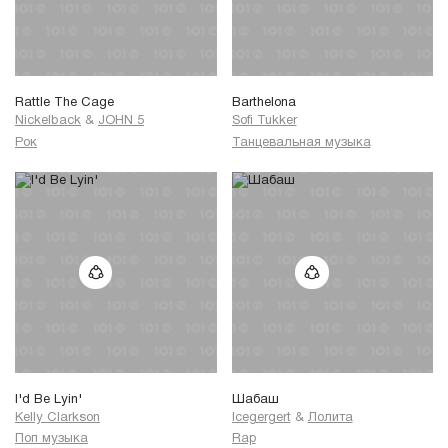
Rattle The Cage
Barthelona
Nickelback
&
JOHN 5
Sofi Tukker
Рок
Танцевальная музыка
I'd Be Lyin'
Шабаш
Kelly Clarkson
Icegergert
&
Лолита
Поп музыка
Rap