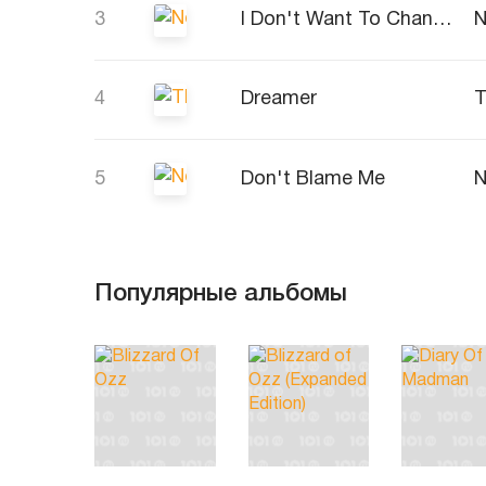
3
I Don't Want To Change The World
4
Dreamer
5
Don't Blame Me
Популярные альбомы