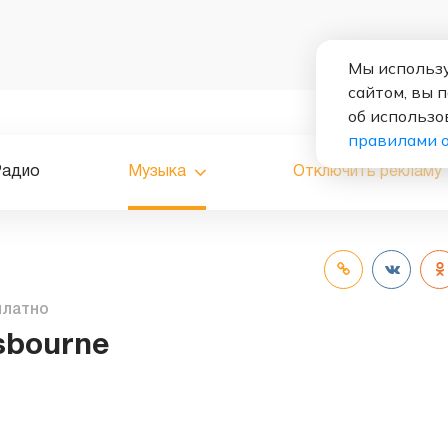
Мы использу
сайтом, вы 
об использо
правилами 
Радио
Музыка
Отключить рекламу
платно
sbourne