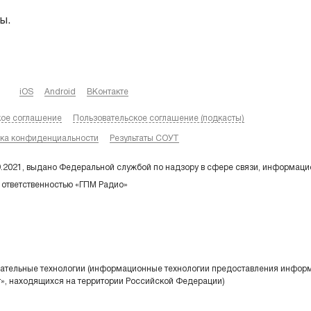
ы.
iOS
Android
ВКонтакте
кое соглашение
Пользовательское соглашение (подкасты)
ка конфиденциальности
Результаты СОУТ
9.2021, выдано Федеральной службой по надзору в сфере связи, информаци
 ответственностью «ГПМ Радио»
тельные технологии (информационные технологии предоставления информа
т», находящихся на территории Российской Федерации)