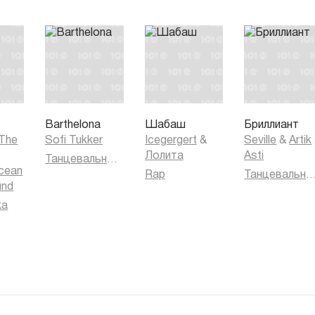
Barthelona
Шабаш
Бриллиант
 The
Sofi Tukker
Icegergert
&
Seville
&
Artik
Лолита
Asti
Танцевальная музыка
cean
Rap
Танцевальная муз
und
ка