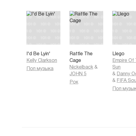
I'd Be Lyin'
Rattle The
Llego
Kelly Clarkson
Cage
Empire Of
Nickelback
&
Sun
Поп музыка
JOHN 5
&
Danny O
&
FIFA So
Рок
Поп музы