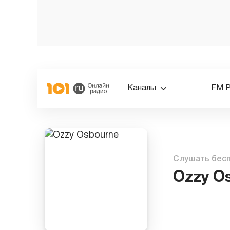
Каналы
FM 
Слушать бес
Ozzy O