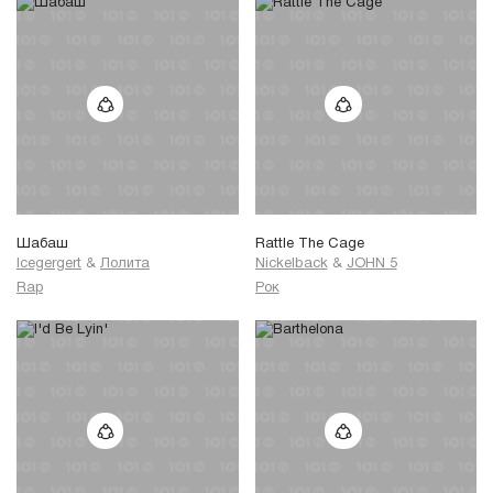
Шабаш
Rattle The Cage
Icegergert
&
Лолита
Nickelback
&
JOHN 5
Rap
Рок