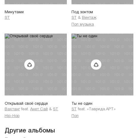
Минутами
Под зонтом
ST
ST
&
Винтаж
Поп музыка
Открывай своё сердце
Ты не один
Вахтанг
feat.
Анет Сай
&
ST
ST
feat.
«Таврида.АРТ»
Hip-Hop
Поп
Другие альбомы