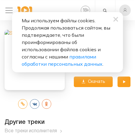
+
18
Мы используем файлы cookies.
Продолжая пользоваться сайтом, вы
подтверждаете, что были
Слушать бесплатно
проинформированы об
Семья
использовании файлов cookies и
согласны с нашими
правилами
Исполнитель:
ST
обработки персональных данных
.
Альбом:
Высотка
Скачать
трек
Другие треки
Все треки исполнителя