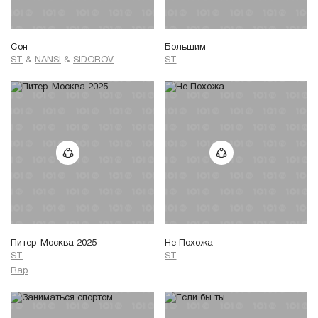
Сон
Большим
ST
&
NANSI
&
SIDOROV
ST
Питер-Москва 2025
Не Похожа
ST
ST
Rap