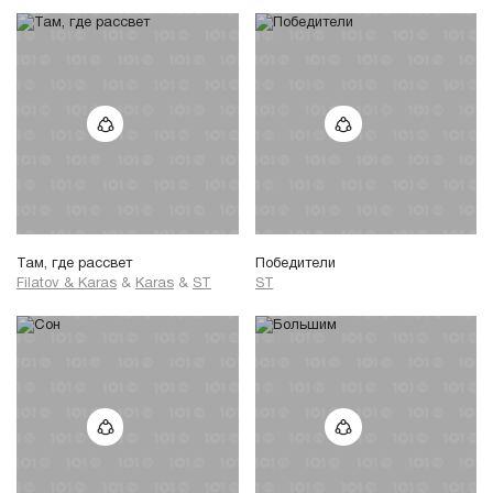
Там, где рассвет
Победители
Filatov & Karas
&
Karas
&
ST
ST