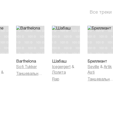
Все треки
Barthelona
Шабаш
Бриллиант
Sofi Tukker
Icegergert
&
Seville
&
Artik
k
&
Лолита
Asti
Танцевальная музыка
Rap
Танцевальная муз