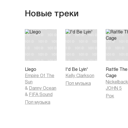
Новые треки
Llego
I'd Be Lyin'
Rattle The
Empire Of The
Kelly Clarkson
Cage
Sun
Nickelbac
Поп музыка
&
Danny Ocean
JOHN 5
&
FIFA Sound
Рок
Поп музыка