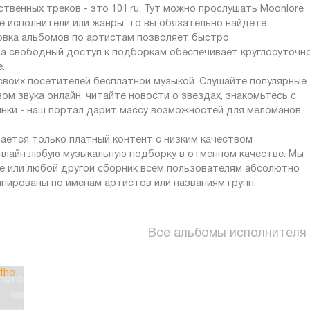
твенных треков - это 101.ru. Тут можно прослушать Moonlore
ие исполнители или жанры, то вы обязательно найдете
ровка альбомов по артистам позволяет быстро
 а свободный доступ к подборкам обеспечивает круглосуточн
.
 своих посетителей бесплатной музыкой. Слушайте популярные
ом звука онлайн, читайте новости о звездах, знакомьтесь с
инки - наш портал дарит массу возможностей для меломанов
ается только платный контент с низким качеством
онлайн любую музыкальную подборку в отменном качестве. Мы
 или любой другой сборник всем пользователям абсолютно
ппированы по именам артистов или названиям групп.
Все альбомы исполнителя