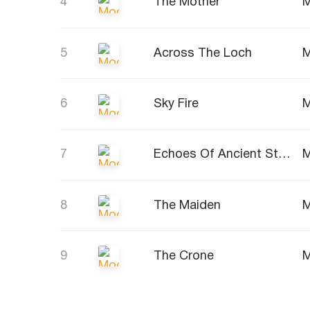
4
The Mother
M
5
Across The Loch
M
6
Sky Fire
M
7
Echoes Of Ancient Stone
M
8
The Maiden
M
9
The Crone
M