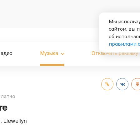
Мы использу
сайтом, вы 
об использо
правилами 
Радио
Музыка
Отключить рекламу
платно
re
ь:
Llewellyn