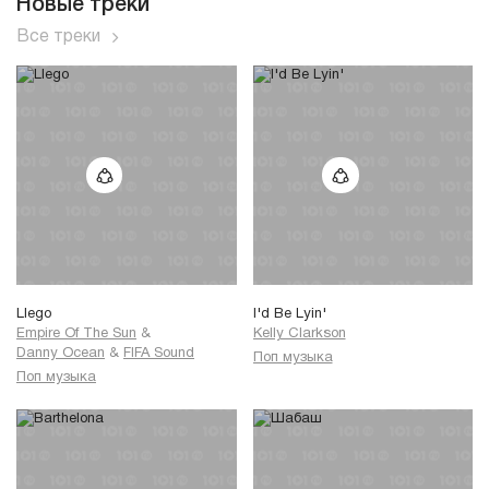
Новые треки
Все треки
Llego
I'd Be Lyin'
Empire Of The Sun
&
Kelly Clarkson
Danny Ocean
&
FIFA Sound
Поп музыка
Поп музыка