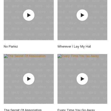
No Parlez
Wherever I Lay My Hat
The Secret Of Association
Every Time You Go Away