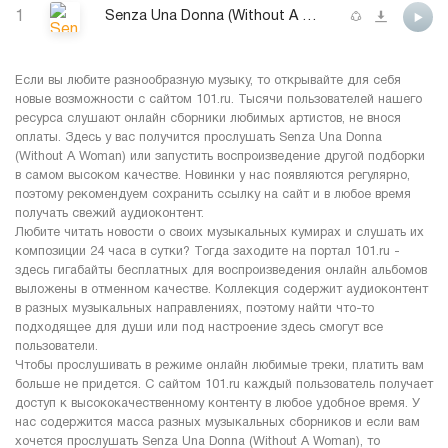
1
Senza Una Donna (Without A Woman)
Если вы любите разнообразную музыку, то открывайте для себя
новые возможности с сайтом 101.ru. Тысячи пользователей нашего
ресурса слушают онлайн сборники любимых артистов, не внося
оплаты. Здесь у вас получится прослушать Senza Una Donna
(Without A Woman) или запустить воспроизведение другой подборки
в самом высоком качестве. Новинки у нас появляются регулярно,
поэтому рекомендуем сохранить ссылку на сайт и в любое время
получать свежий аудиоконтент.
Любите читать новости о своих музыкальных кумирах и слушать их
композиции 24 часа в сутки? Тогда заходите на портал 101.ru -
здесь гигабайты бесплатных для воспроизведения онлайн альбомов
выложены в отменном качестве. Коллекция содержит аудиоконтент
в разных музыкальных направлениях, поэтому найти что-то
подходящее для души или под настроение здесь смогут все
пользователи.
Чтобы прослушивать в режиме онлайн любимые треки, платить вам
больше не придется. С сайтом 101.ru каждый пользователь получает
доступ к высококачественному контенту в любое удобное время. У
нас содержится масса разных музыкальных сборников и если вам
хочется прослушать Senza Una Donna (Without A Woman), то