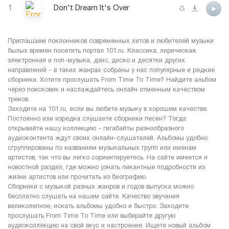
1
Don't Dream It's Over
Приглашаем поклонников современных хитов и любителей музыки
былых времен посетить портал 101.ru. Классика, лирическая.
электронная и поп-музыка, дэнс, диско и десятки других
направлений - в таких жанрах собраны у нас популярные и редкие
сборники. Хотите прослушать From Time To Time? Найдите альбом
через поисковик и наслаждайтесь онлайн отменным качеством
треков.
Заходите на 101.ru, если вы любите музыку в хорошем качестве.
Постоянно или изредка слушаете сборники песен? Тогда
открывайте нашу коллекцию - гигабайты разнообразного
аудиоконтента ждут своих онлайн-слушателей. Альбомы удобно
сгруппированы по названиям музыкальных групп или именам
артистов, так что вы легко сориентируетесь. На сайте имеется и
новостной раздел, где можно узнать пикантные подробности из
жизни артистов или прочитать из биографию.
Сборники с музыкой разных жанров и годов выпуска можно
бесплатно слушать на нашем сайте. Качество звучания
великолепное, искать альбомы удобно и быстро. Заходите
прослушать From Time To Time или выбирайте другую
аудиоколлекцию на свой вкус и настроение. Ищете новый альбом