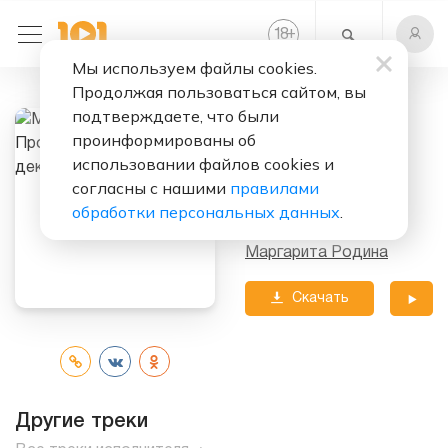
+
18
Мы используем файлы cookies.
Продолжая пользоваться сайтом, вы
Слушать бесплатно
подтверждаете, что были
Про няню и
проинформированы об
работу после
использовании файлов cookies и
согласны с нашими
правилами
декрета
обработки персональных данных
.
Исполнитель:
Маргарита Родина
Скачать
трек
Другие треки