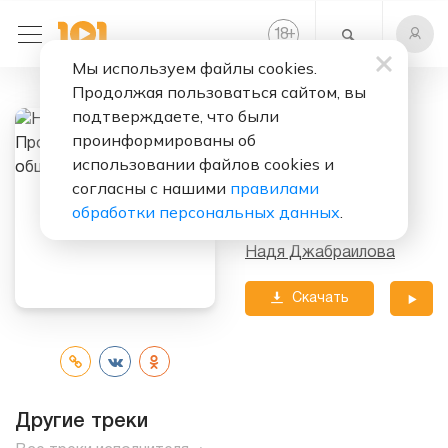
+
18
Мы используем файлы cookies.
Продолжая пользоваться сайтом, вы
Слушать бесплатно
подтверждаете, что были
Про ссоры в
проинформированы об
общественных
использовании файлов cookies и
согласны с нашими
правилами
местах
обработки персональных данных
.
Исполнитель:
Надя Джабраилова
Скачать
трек
Другие треки