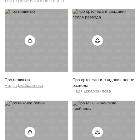
Все треки исполнителя
Про педикюр
Про ортопеда и свидания после
Надя Джабраилова
развода
Надя Джабраилова