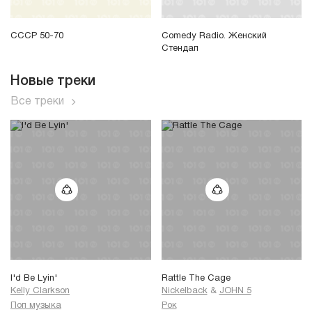
СССР 50-70
Comedy Radio. Женский
Стендап
Новые треки
Все треки
I'd Be Lyin'
Rattle The Cage
Kelly Clarkson
Nickelback
&
JOHN 5
Поп музыка
Рок