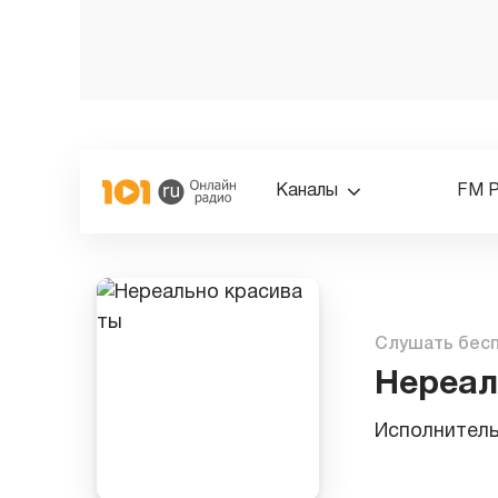
Каналы
FM 
Слушать бес
Нереал
Исполнител