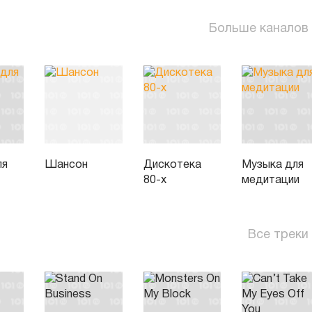
Больше каналов
ля
Шансон
Дискотека
Музыка для
80-х
медитации
Все треки