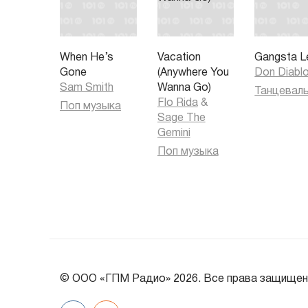
When He’s
Vacation
Gangsta L
Gone
(Anywhere You
Don Diabl
Sam Smith
Wanna Go)
Flo Rida
&
Поп музыка
Sage The
Gemini
Поп музыка
© ООО «ГПМ Радио» 2026. Все права защищен