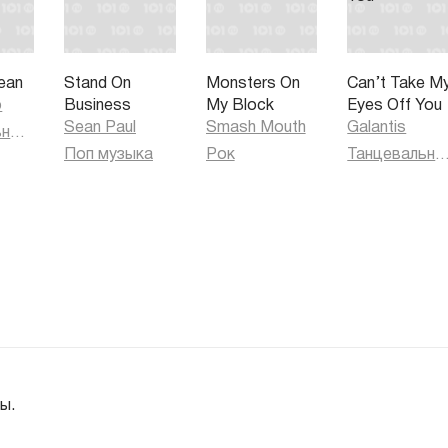
ean
Stand On
Monsters On
Can’t Take M
o
Business
My Block
Eyes Off You
Sean Paul
Smash Mouth
Galantis
Танцевальная музыка
Поп музыка
Рок
Танцевальная муз
ы.