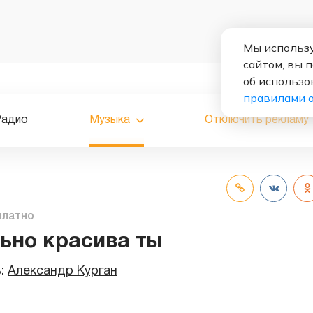
Мы использу
сайтом, вы 
об использо
правилами 
Радио
Музыка
Отключить рекламу
платно
ьно красива ты
ь:
Александр Курган