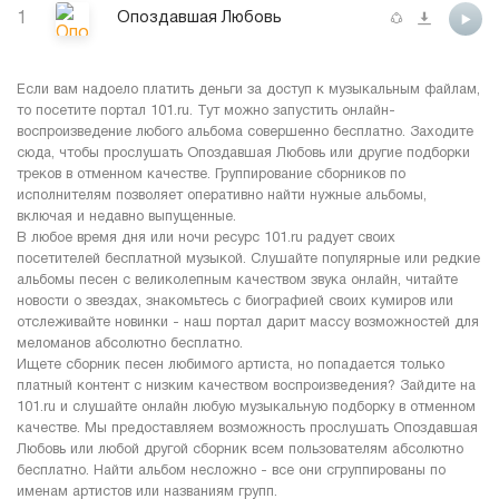
1
Опоздавшая Любовь
Если вам надоело платить деньги за доступ к музыкальным файлам,
то посетите портал 101.ru. Тут можно запустить онлайн-
воспроизведение любого альбома совершенно бесплатно. Заходите
сюда, чтобы прослушать Опоздавшая Любовь или другие подборки
треков в отменном качестве. Группирование сборников по
исполнителям позволяет оперативно найти нужные альбомы,
включая и недавно выпущенные.
В любое время дня или ночи ресурс 101.ru радует своих
посетителей бесплатной музыкой. Слушайте популярные или редкие
альбомы песен с великолепным качеством звука онлайн, читайте
новости о звездах, знакомьтесь с биографией своих кумиров или
отслеживайте новинки - наш портал дарит массу возможностей для
меломанов абсолютно бесплатно.
Ищете сборник песен любимого артиста, но попадается только
платный контент с низким качеством воспроизведения? Зайдите на
101.ru и слушайте онлайн любую музыкальную подборку в отменном
качестве. Мы предоставляем возможность прослушать Опоздавшая
Любовь или любой другой сборник всем пользователям абсолютно
бесплатно. Найти альбом несложно - все они сгруппированы по
именам артистов или названиям групп.