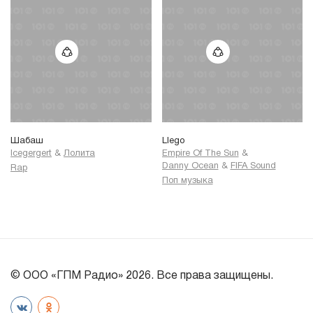
Шабаш
Llego
Icegergert
&
Лолита
Empire Of The Sun
&
Danny Ocean
&
FIFA Sound
Rap
Поп музыка
© ООО «ГПМ Радио» 2026. Все права защищены.