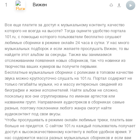
1
Вижен
Все еще платите за доступ к музыкальному контенту, качество
которого не всегда на высоте? Тогда оцените удобство портала
101.ru, с помощью которого пользователи бесплатно слушают
любимые сборники в режиме онлайн 24 часа в сутки. У нас много
музыкальных подборок и если желаете прослушать Вижен, то вы
найдете этот альбом за секунды. Также мы занимаемся
отслеживанием появления новых сборников, так что новинки из
творчества ваших кумиров вы получите первыми.
Бесплатные музыкальные сборники с роликами в топовом качестве
звука можно круглосуточно слушать на 101.ru. Портал содержит не
только гигабайты музыки, но и массу интересных сведений из
биографии и жизни исполнителей. Найти альбом не сложно,
поскольку все они сгруппированы по именам артистов или
названиям групп. Направления аудиотреков в сборниках самые
разные, поэтому поклонники любого жанра смогут найти
аудиоконтент под свои вкусы.
Чтобы прослушивать в режиме онлайн любимые треки, платить вам
больше не придется. С сайтом 101.ru каждый пользователь получает
доступ к высококачественному контенту в любое удобное время. У
нас содержится масса разных музыкальных сборников и если вам