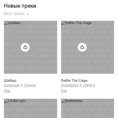
Новые треки
Все треки
Шабаш
Rattle The Cage
Icegergert
&
Лолита
Nickelback
&
JOHN 5
Rap
Рок