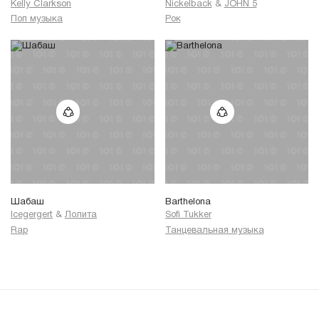
Kelly Clarkson
Nickelback
&
JOHN 5
Поп музыка
Рок
Шабаш
Barthelona
Icegergert
&
Лолита
Sofi Tukker
Rap
Танцевальная музыка