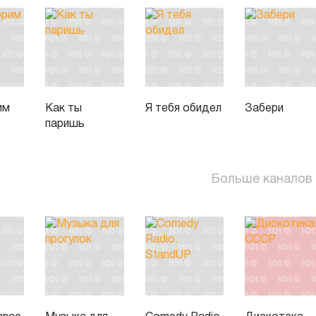
им
Как ты
Я тебя обидел
Забери
паришь
Больше каналов