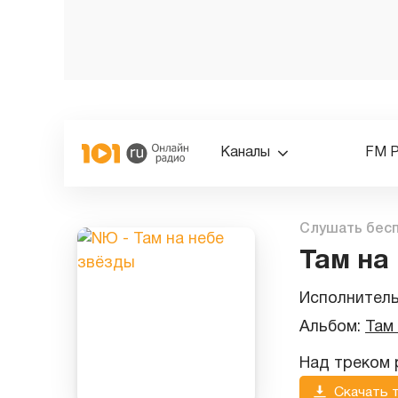
Каналы
FM 
Слушать бес
Там на
Исполнител
Альбом:
Там
Над треком 
Скачать 