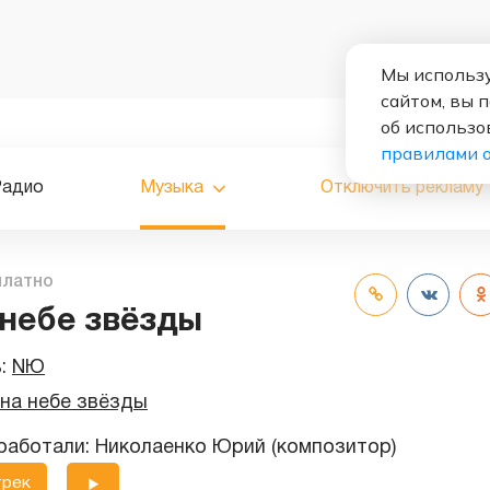
Мы использу
сайтом, вы 
об использо
правилами 
Радио
Музыка
Отключить рекламу
платно
 небе звёзды
ь:
NЮ
 на небе звёзды
работали: Николаенко Юрий (композитор)
трек