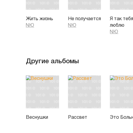
Жить жизнь
Не получается
Я так теб
NЮ
NЮ
люблю
NЮ
Другие альбомы
Веснушки
Рассвет
Это Боль