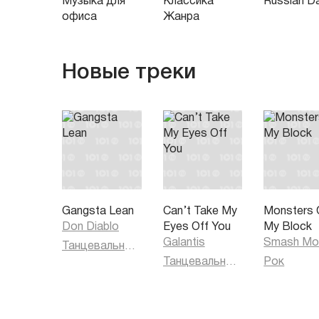
Музыка для
Классика
Russian D
офиса
Жанра
Новые треки
Gangsta Lean
Can’t Take My
Monsters 
Don Diablo
Eyes Off You
My Block
Galantis
Smash Mo
Танцевальная музыка
Танцевальная музыка
Рок