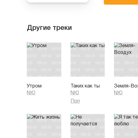
Другие треки
Утром
Таких как ты
Земля-Во
NЮ
NЮ
NЮ
Поп