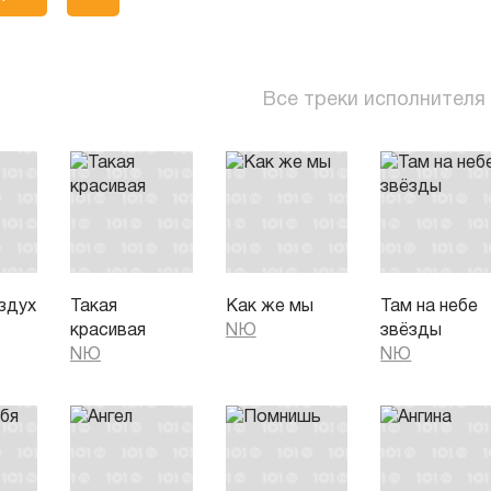
Все треки исполнителя
здух
Такая
Как же мы
Там на небе
красивая
NЮ
звёзды
NЮ
NЮ