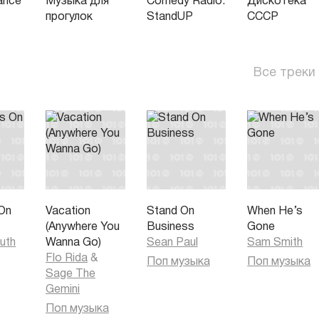
ance
Музыка для
Comedy Radio.
Дискотека
прогулок
StandUP
СССР
Все треки
On
Vacation
Stand On
When He’s
(Anywhere You
Business
Gone
uth
Wanna Go)
Sean Paul
Sam Smith
Flo Rida
&
Поп музыка
Поп музыка
Sage The
Gemini
Поп музыка