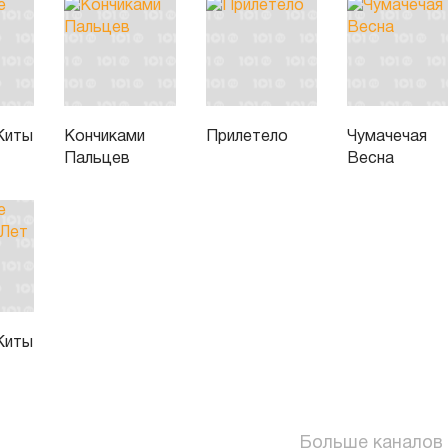
Киты
Кончиками
Прилетело
Чумачечая
Пальцев
Весна
Киты
Больше каналов