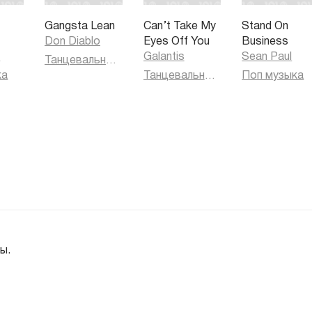
s
Gangsta Lean
Can’t Take My
Stand On
Don Diablo
Eyes Off You
Business
h
Galantis
Sean Paul
Танцевальная музыка
ка
Танцевальная музыка
Поп музыка
ы.