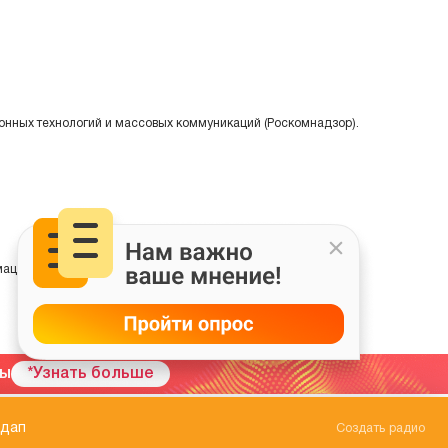
онных технологий и массовых коммуникаций (Роскомнадзор).
ции на основе сбора, систематизации и анализа сведений,
мы
*Узнать больше
ндап
Создать радио