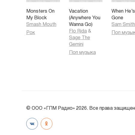
Monsters On
Vacation
When He’
My Block
(Anywhere You
Gone
Smash Mouth
Wanna Go)
Sam Smit
Flo Rida
&
Рок
Поп музы
Sage The
Gemini
Поп музыка
© ООО «ГПМ Радио» 2026. Все права защищен