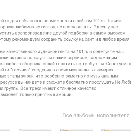
айте для себя новые возможности с сайтом 101.ru. Тысячи
орники любимых артистов, не внося оплаты. Здесь у вас
пустить воспроизведение другой подборки в самом высоком
оэтому рекомендуем сохранить ссылку на сайт и в любое время
 качественного аудиоконтента на 101.ru и советуйте наш
узыки активно пользуются нашим сервисом, содержащим
ка любого сборника онлайн платить не требуется. Советуем н
йти "горячие" сведения о своих музыкальных кумирах.
ные этапы жизни, что особенно заметно по музыкальным
 ресурсе вы найдете и сможете бесплатно прослушать Не Люб
и группы. Все треки имеют отличное качество
 вызовет только приятные эмоции.
Все альбомы исполнителя