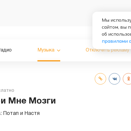
Мы использу
сайтом, вы 
об использо
правилами 
Радио
Музыка
Отключить рекламу
платно
и Мне Мозги
ь:
Потап и Настя