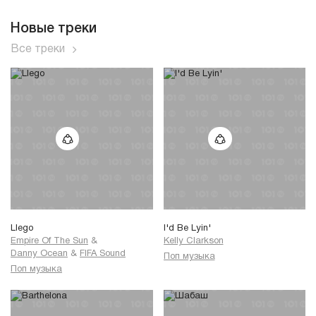
Новые треки
Все треки
Llego
I'd Be Lyin'
Empire Of The Sun
&
Kelly Clarkson
Danny Ocean
&
FIFA Sound
Поп музыка
Поп музыка