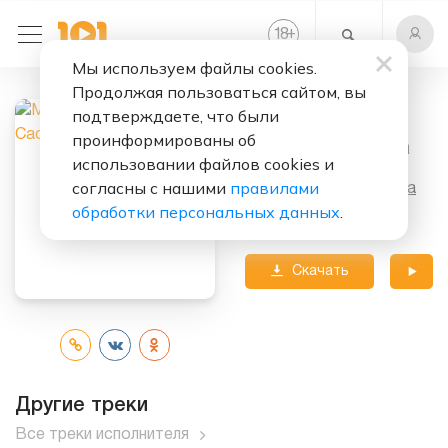
+
18
Мы используем файлы cookies.
Продолжая пользоваться сайтом, вы
подтверждаете, что были
Слушать бесплатно
проинформированы об
Sabbra Cadabra
использовании файлов cookies и
согласны с нашими
правилами
Исполнитель:
Metallica
обработки персональных данных
.
Альбом:
Garage Inc.
Скачать
трек
Другие треки
Все треки исполнителя