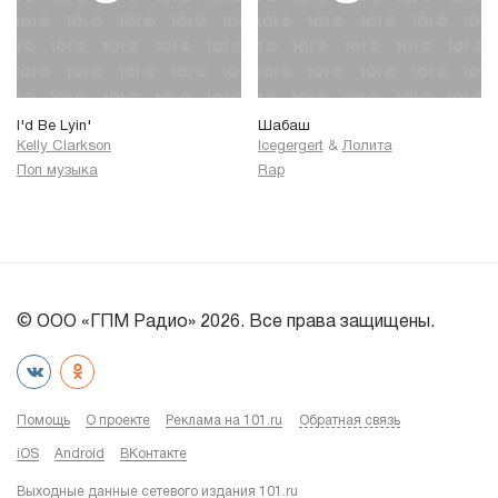
I'd Be Lyin'
Шабаш
Kelly Clarkson
Icegergert
&
Лолита
Поп музыка
Rap
© ООО «ГПМ Радио» 2026. Все права защищены.
Помощь
О проекте
Реклама на 101.ru
Обратная связь
iOS
Android
ВКонтакте
Выходные данные сетевого издания 101.ru