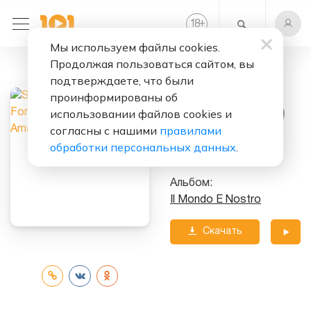
+
18
Мы используем файлы cookies.
Продолжая пользоваться сайтом, вы
Слушать бесплатно
подтверждаете, что были
For Her Love
проинформированы об
(Sempre Amata)
использовании файлов cookies и
согласны с нашими
правилами
Исполнители:
Sting
&
обработки персональных данных
.
Tiziano Ferro
Альбом:
Il Mondo E Nostro
Скачать
трек