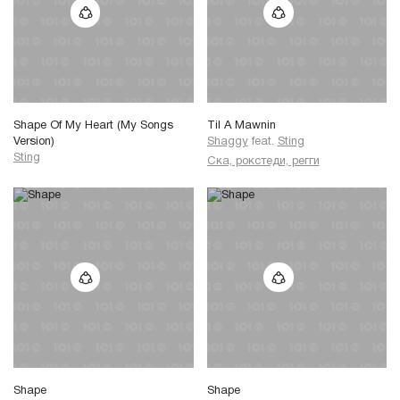
Shape Of My Heart (My Songs
Til A Mawnin
Version)
Shaggy
feat.
Sting
Sting
Ска, рокстеди, регги
Shape
Shape