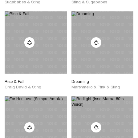
Sugababes
&
Sting
Sting
&
Sugababes
Rise & Fall
Dreaming
Craig David
&
Sting
Marshmello
&
P!nk
&
Sting