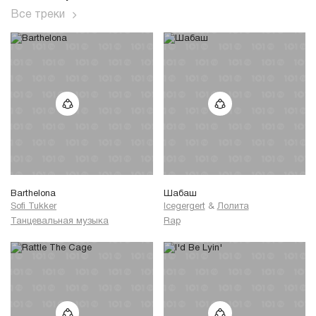
Все треки
Barthelona
Шабаш
Sofi Tukker
Icegergert
&
Лолита
Танцевальная музыка
Rap