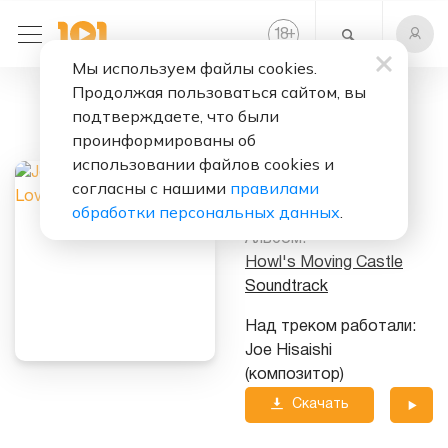
+
18
Мы используем файлы cookies.
Продолжая пользоваться сайтом, вы
Слушать бесплатно
подтверждаете, что были
You're in Love
проинформированы об
использовании файлов cookies и
Исполнитель:
Joe
согласны с нашими
правилами
Hisaishi
обработки персональных данных
.
Альбом:
Howl's Moving Castle
Soundtrack
Над треком работали:
Joe Hisaishi
(композитор)
Скачать
трек