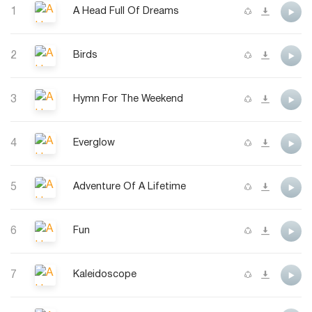
1
A Head Full Of Dreams
2
Birds
3
Hymn For The Weekend
4
Everglow
5
Adventure Of A Lifetime
6
Fun
7
Kaleidoscope