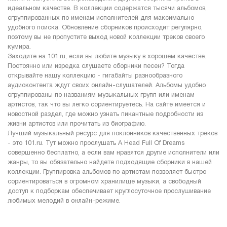
идеальном качестве. В коллекции содержатся тысячи альбомов,
сгруппированных по именам исполнителей для максимально
удобного поиска. Обновление сборников происходит регулярно,
поэтому вы не пропустите выход новой коллекции треков своего
кумира.
Заходите на 101.ru, если вы любите музыку в хорошем качестве.
Постоянно или изредка слушаете сборники песен? Тогда
открывайте нашу коллекцию - гигабайты разнообразного
аудиоконтента ждут своих онлайн-слушателей. Альбомы удобно
сгруппированы по названиям музыкальных групп или именам
артистов, так что вы легко сориентируетесь. На сайте имеется и
новостной раздел, где можно узнать пикантные подробности из
жизни артистов или прочитать из биографию.
Лучший музыкальный ресурс для поклонников качественных треков
- это 101.ru. Тут можно прослушать A Head Full Of Dreams
совершенно бесплатно, а если вам нравятся другие исполнители или
жанры, то вы обязательно найдете подходящие сборники в нашей
коллекции. Группировка альбомов по артистам позволяет быстро
сориентироваться в огромном хранилище музыки, а свободный
доступ к подборкам обеспечивает круглосуточное прослушивание
любимых мелодий в онлайн-режиме.