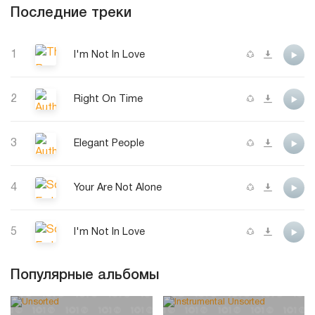
Последние треки
1
I'm Not In Love
2
Right On Time
3
Elegant People
4
Your Are Not Alone
5
I'm Not In Love
Популярные альбомы