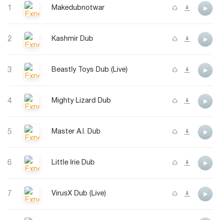
1
Makedubnotwar
2
Kashmir Dub
3
Beastly Toys Dub (Live)
4
Mighty Lizard Dub
5
Master A.I. Dub
6
Little Irie Dub
7
VirusX Dub (Live)