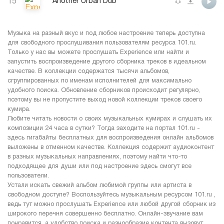
15
Another Urban Dub
Музыка на разный вкус и под любое настроение теперь доступна
для свободного прослушивания пользователям ресурса 101.ru.
Только у нас вы можете прослушать Experience или найти и
запустить воспроизведение другого сборника треков в идеальном
качестве. В коллекции содержатся тысячи альбомов,
сгруппированных по именам исполнителей для максимально
удобного поиска. Обновление сборников происходит регулярно,
поэтому вы не пропустите выход новой коллекции треков своего
кумира.
Любите читать новости о своих музыкальных кумирах и слушать их
композиции 24 часа в сутки? Тогда заходите на портал 101.ru -
здесь гигабайты бесплатных для воспроизведения онлайн альбомов
выложены в отменном качестве. Коллекция содержит аудиоконтент
в разных музыкальных направлениях, поэтому найти что-то
подходящее для души или под настроение здесь смогут все
пользователи.
Устали искать свежий альбом любимой группы или артиста в
свободном доступе? Воспользуйтесь музыкальным ресурсом 101.ru ,
ведь тут можно прослушать Experience или любой другой сборник из
широкого перечня совершенно бесплатно. Онлайн-звучание вам
понравится, а удобство поиска и разнообразие контента вызовут