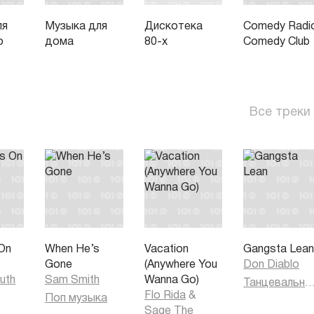
ля
Музыка для
Дискотека
Comedy Radi
о
дома
80-х
Comedy Club
Все треки
On
When He’s
Vacation
Gangsta Lea
Gone
(Anywhere You
Don Diablo
uth
Sam Smith
Wanna Go)
Танцевальная муз
Flo Rida
&
Поп музыка
Sage The