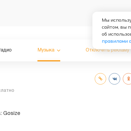
Мы использу
сайтом, вы 
об использо
правилами 
Радио
Музыка
Отключить рекламу
платно
ь:
Gosize