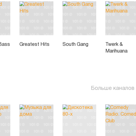
Bass
Greatest Hits
South Gang
Twerk &
Marihuana
Больше каналов