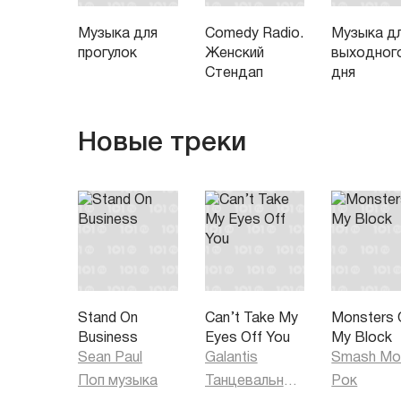
Музыка для
Comedy Radio.
Музыка д
прогулок
Женский
выходног
Стендап
дня
Новые треки
Stand On
Can’t Take My
Monsters 
Business
Eyes Off You
My Block
Sean Paul
Galantis
Smash Mo
Поп музыка
Танцевальная музыка
Рок