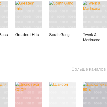
Bass
Greatest Hits
South Gang
Twerk &
Marihuana
Больше каналов