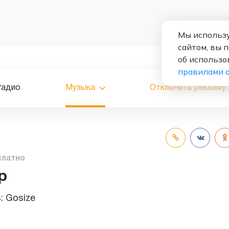
Мы использу
сайтом, вы 
об использо
правилами 
Радио
Музыка
Отключить рекламу
платно
p
ь:
Gosize