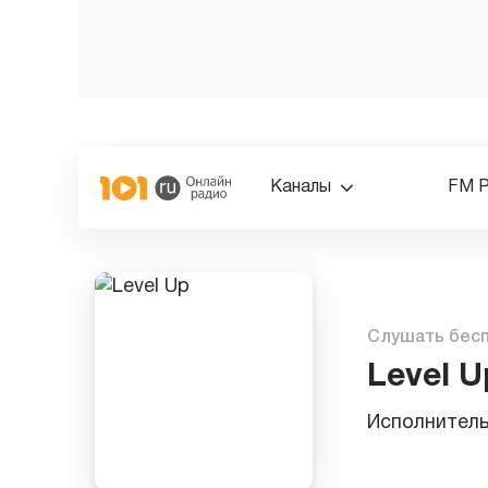
Каналы
FM 
Слушать бес
Level U
Исполнител