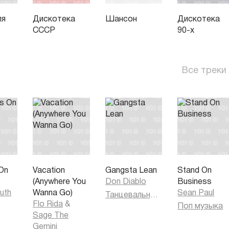
ля
Дискотека
Шансон
Дискотека
СССР
90-х
Все треки
On
Vacation
Gangsta Lean
Stand On
(Anywhere You
Don Diablo
Business
uth
Wanna Go)
Sean Paul
Танцевальная музыка
Flo Rida
&
Поп музыка
Sage The
Gemini