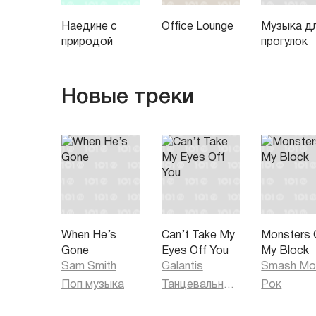
Наедине с
Office Lounge
Музыка д
природой
прогулок
Новые треки
When He’s
Can’t Take My
Monsters 
Gone
Eyes Off You
My Block
Sam Smith
Galantis
Smash Mo
Поп музыка
Танцевальная музыка
Рок