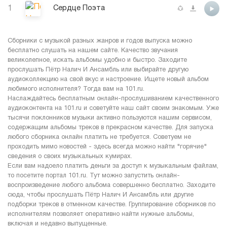
1
Сердце Поэта
Сборники с музыкой разных жанров и годов выпуска можно
бесплатно слушать на нашем сайте. Качество звучания
великолепное, искать альбомы удобно и быстро. Заходите
прослушать Пётр Налич И Ансамбль или выбирайте другую
аудиоколлекцию на свой вкус и настроение. Ищете новый альбом
любимого исполнителя? Тогда вам на 101.ru.
Наслаждайтесь бесплатным онлайн-прослушиванием качественного
аудиоконтента на 101.ru и советуйте наш сайт своим знакомым. Уже
тысячи поклонников музыки активно пользуются нашим сервисом,
содержащим альбомы треков в прекрасном качестве. Для запуска
любого сборника онлайн платить не требуется. Советуем не
проходить мимо новостей - здесь всегда можно найти "горячие"
сведения о своих музыкальных кумирах.
Если вам надоело платить деньги за доступ к музыкальным файлам,
то посетите портал 101.ru. Тут можно запустить онлайн-
воспроизведение любого альбома совершенно бесплатно. Заходите
сюда, чтобы прослушать Пётр Налич И Ансамбль или другие
подборки треков в отменном качестве. Группирование сборников по
исполнителям позволяет оперативно найти нужные альбомы,
включая и недавно выпущенные.