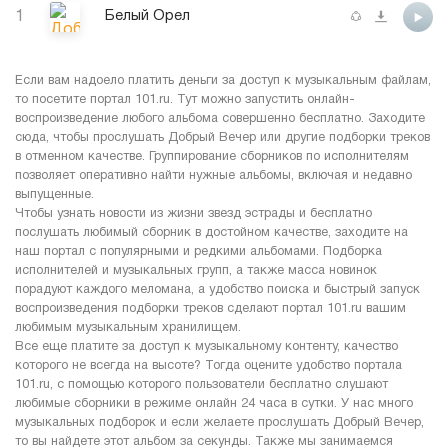
1
Белый Орел
Если вам надоело платить деньги за доступ к музыкальным файлам,
то посетите портал 101.ru. Тут можно запустить онлайн-
воспроизведение любого альбома совершенно бесплатно. Заходите
сюда, чтобы прослушать Добрый Вечер или другие подборки треков
в отменном качестве. Группирование сборников по исполнителям
позволяет оперативно найти нужные альбомы, включая и недавно
выпущенные.
Чтобы узнать новости из жизни звезд эстрады и бесплатно
послушать любимый сборник в достойном качестве, заходите на
наш портал с популярными и редкими альбомами. Подборка
исполнителей и музыкальных групп, а также масса новинок
порадуют каждого меломана, а удобство поиска и быстрый запуск
воспроизведения подборки треков сделают портал 101.ru вашим
любимым музыкальным хранилищем.
Все еще платите за доступ к музыкальному контенту, качество
которого не всегда на высоте? Тогда оцените удобство портала
101.ru, с помощью которого пользователи бесплатно слушают
любимые сборники в режиме онлайн 24 часа в сутки. У нас много
музыкальных подборок и если желаете прослушать Добрый Вечер,
то вы найдете этот альбом за секунды. Также мы занимаемся