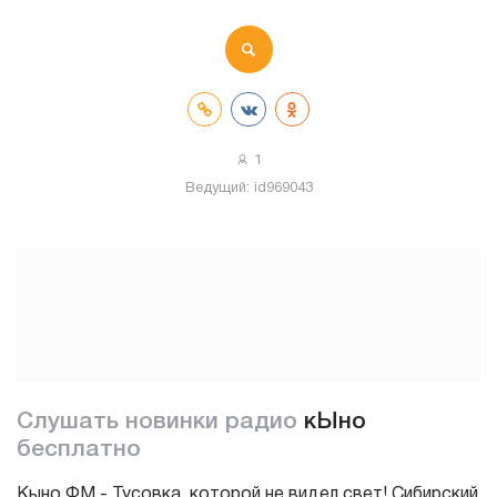
1
Ведущий:
id969043
Слушать новинки радио
кЫно
бесплатно
Кыно ФМ - Тусовка, которой не видел свет! Сибирский