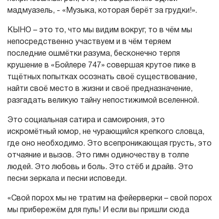
мадмуазель, - «Музыка, которая берёт за грудки!».
КЫНО – это то, что мы видим вокруг, то в чём мы
непосредственно участвуем и в чём теряем
последние ошмётки разума, бесконечно терпя
крушение в «Бойлере 747» совершая крутое пике в
тщётных попытках осознать своё существование,
найти своё место в жизни и своё предназначение,
разгадать великую тайну непостижимой вселенной.
Это социальная сатира и самоирония, это
искромётный юмор, не чурающийся крепкого словца,
где оно необходимо. Это всепроникающая грусть, это
отчаяние и вызов. Это гимн одиночеству в толпе
людей. Это любовь и боль. Это стёб и драйв. Это
песни зеркала и песни исповеди.
«Свой порох мы не тратим на фейерверки – свой порох
мы прибережём для пуль! И если вы пришли сюда