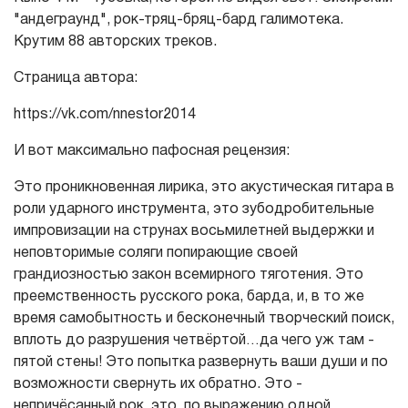
"андеграунд", рок-тряц-бряц-бард галимотека.
Крутим 88 авторских треков.
Страница автора:
https://vk.com/nnestor2014
И вот максимально пафосная рецензия:
Это проникновенная лирика, это акустическая гитара в
роли ударного инструмента, это зубодробительные
импровизации на струнах восьмилетней выдержки и
неповторимые соляги попирающие своей
грандиозностью закон всемирного тяготения. Это
преемственность русского рока, барда, и, в то же
время самобытность и бесконечный творческий поиск,
вплоть до разрушения четвёртой…да чего уж там -
пятой стены! Это попытка развернуть ваши души и по
возможности свернуть их обратно. Это -
непричёсанный рок, это, по выражению одной