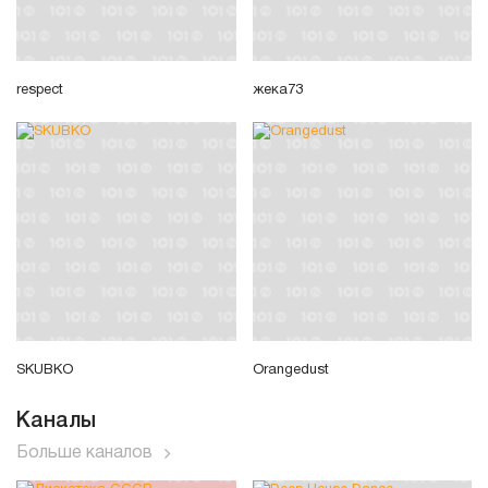
respect
жека73
SKUBKO
Orangedust
Каналы
Больше каналов