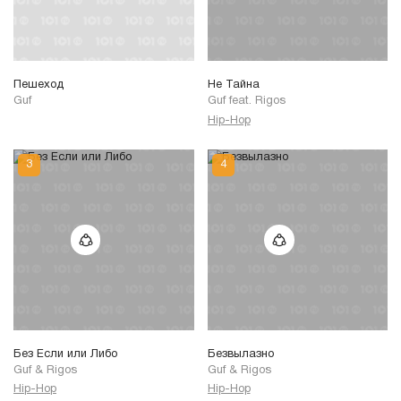
Пешеход
Не Тайна
Guf
Guf
feat.
Rigos
Hip-Hop
Без Если или Либо
Безвылазно
Guf
&
Rigos
Guf
&
Rigos
Hip-Hop
Hip-Hop