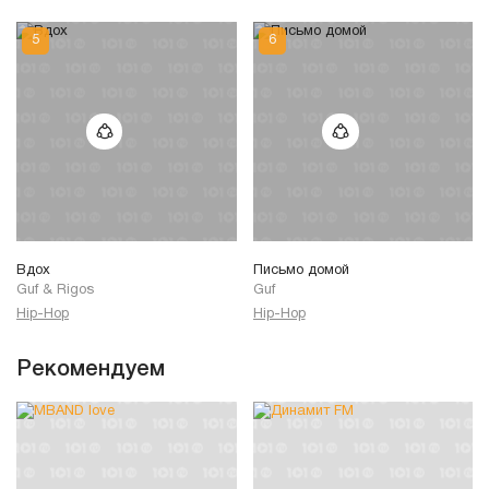
Вдох
Письмо домой
Guf
&
Rigos
Guf
Hip-Hop
Hip-Hop
Рекомендуем