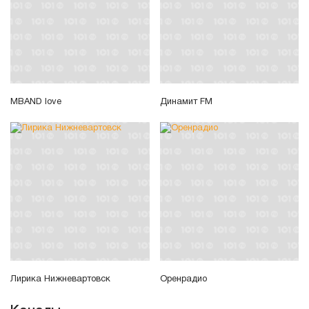
MBAND love
Динамит FM
Лирика Нижневартовск
Оренрадио