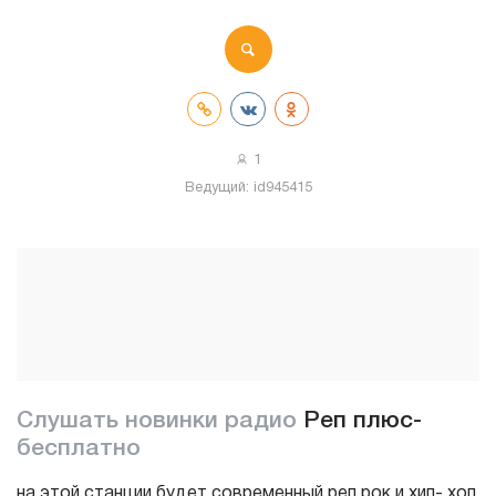
1
Ведущий:
id945415
Слушать новинки радио
Pеп плюс-
бесплатно
на этой станции будет современный реп рок и хип- хоп