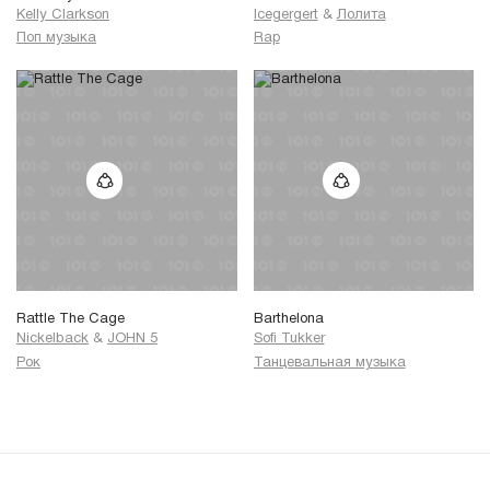
Kelly Clarkson
Icegergert
&
Лолита
Поп музыка
Rap
Rattle The Cage
Barthelona
Nickelback
&
JOHN 5
Sofi Tukker
Рок
Танцевальная музыка