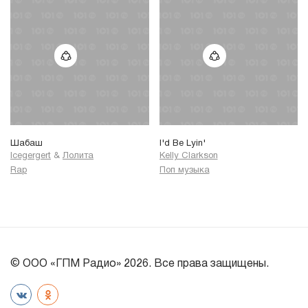
Шабаш
I'd Be Lyin'
Icegergert
&
Лолита
Kelly Clarkson
Rap
Поп музыка
© ООО «ГПМ Радио» 2026. Все права защищены.