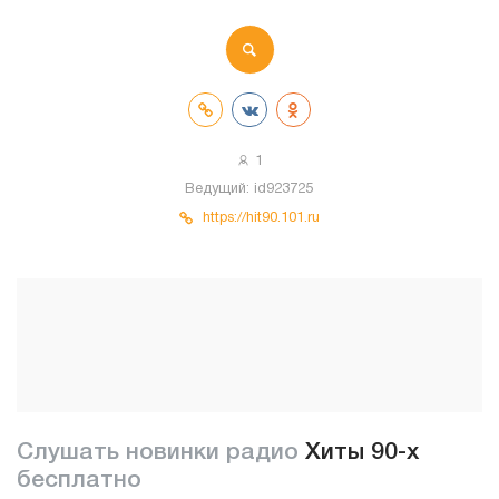
1
Ведущий:
id923725
https://hit90.101.ru
Слушать новинки радио
Хиты 90-x
бесплатно