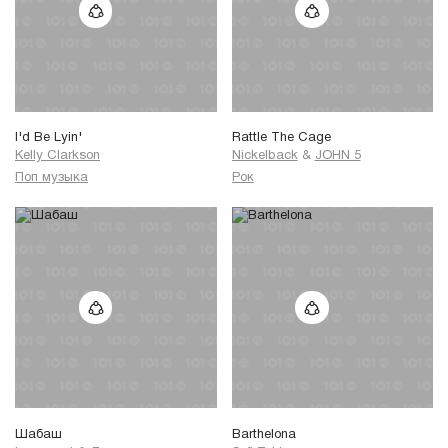
I'd Be Lyin'
Rattle The Cage
Kelly Clarkson
Nickelback
&
JOHN 5
Поп музыка
Рок
Шабаш
Barthelona