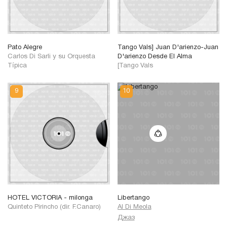
Pato Alegre
Tango Vals] Juan D'arienzo-Juan
Carlos Di Sarli y su Orquesta
D'arienzo Desde El Alma
Típica
[Tango Vals
HOTEL VICTORIA - milonga
Libertango
Quinteto Pirincho (dir. F.Canaro)
Al Di Meola
Джаз