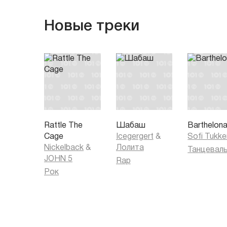
Новые треки
Rattle The
Шабаш
Barthelon
Cage
Icegergert
&
Sofi Tukke
Nickelback
&
Лолита
JOHN 5
Rap
Рок