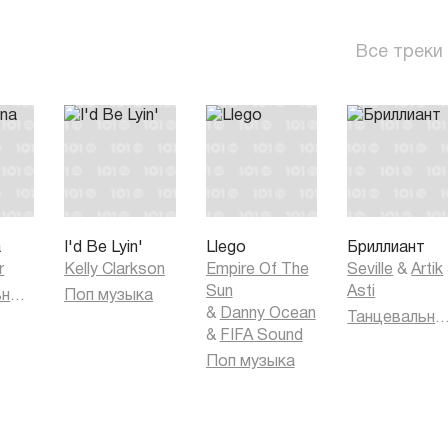
Все треки
a
I'd Be Lyin'
Llego
Бриллиант
r
Kelly Clarkson
Empire Of The
Seville
&
Artik
Sun
Asti
Танцевальная музыка
Поп музыка
&
Danny Ocean
Танцевальная муз
&
FIFA Sound
Поп музыка