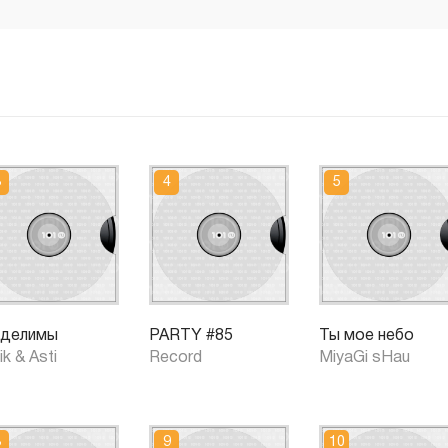
делимы
PARTY #85
Ты мое небо
ik & Asti
Record
MiyaGi sHau