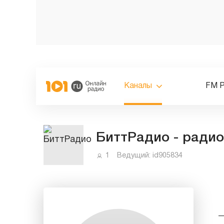
Каналы
FM 
БиттРадио - радио
1
Ведущий:
id905834