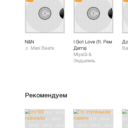
N&N
I Got Love (ft. Рем
До
♬ Mani Beats
Дигга)
Ba
MiyaGi &
Эндшпиль
Рекомендуем