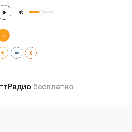
ттРадио
бесплатно