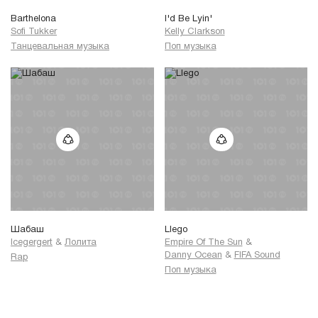
Barthelona
I'd Be Lyin'
Sofi Tukker
Kelly Clarkson
Танцевальная музыка
Поп музыка
Шабаш
Llego
Icegergert
&
Лолита
Empire Of The Sun
&
Danny Ocean
&
FIFA Sound
Rap
Поп музыка