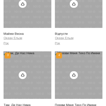
Майже Весна
Вiдпусти
Океан Ельзи
Океан Ельзи
Рок
Рок
Там, Де Нас Нема
Позови Меня Тихо По Имени