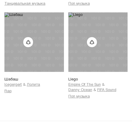
Танцевальная музыка
Поп музыка
Шабаш
Llego
Icegergert
&
Лолита
Empire Of The Sun
&
Danny Ocean
&
FIFA Sound
Rap
Поп музыка