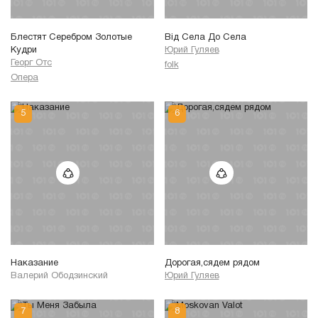
Блестят Серебром Золотые
Від Села До Села
Кудри
Юрий Гуляев
Георг Отс
folk
Опера
Наказание
Дорогая,сядем рядом
Валерий Ободзинский
Юрий Гуляев