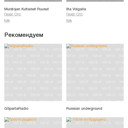
Muistojen Kultaiset Ruusut
Ilta Volgalla
Георг Отс
Георг Отс
folk
folk
Рекомендуем
GSpartaRadio
Russian underground