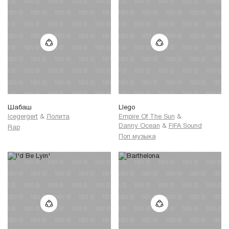
Шабаш
Llego
Icegergert
&
Лолита
Empire Of The Sun
&
Danny Ocean
&
FIFA Sound
Rap
Поп музыка