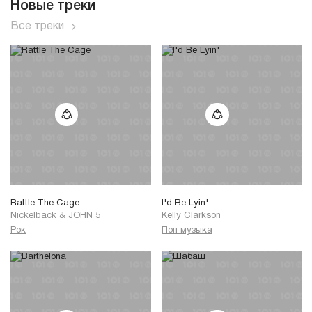
Новые треки
Все треки
Rattle The Cage
I'd Be Lyin'
Nickelback
&
JOHN 5
Kelly Clarkson
Рок
Поп музыка