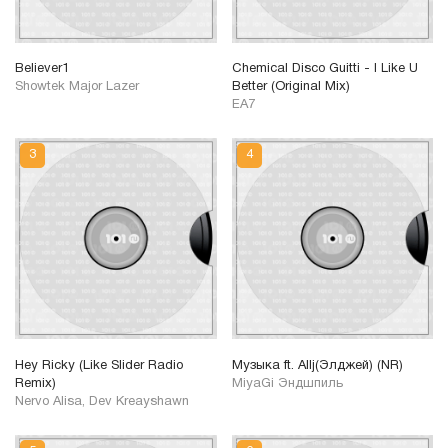
Believer1
Chemical Disco Guitti - I Like U
Showtek Major Lazer
Better (Original Mix)
EA7
Hey Ricky (Like Slider Radio
Музыка ft. Allj(Элджей) (NR)
Remix)
MiyaGi Эндшпиль
Nervo Alisa, Dev Kreayshawn