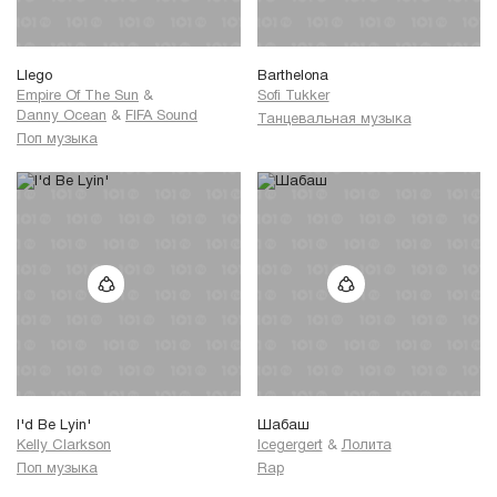
Llego
Barthelona
Empire Of The Sun
&
Sofi Tukker
Danny Ocean
&
FIFA Sound
Танцевальная музыка
Поп музыка
I'd Be Lyin'
Шабаш
Kelly Clarkson
Icegergert
&
Лолита
Поп музыка
Rap